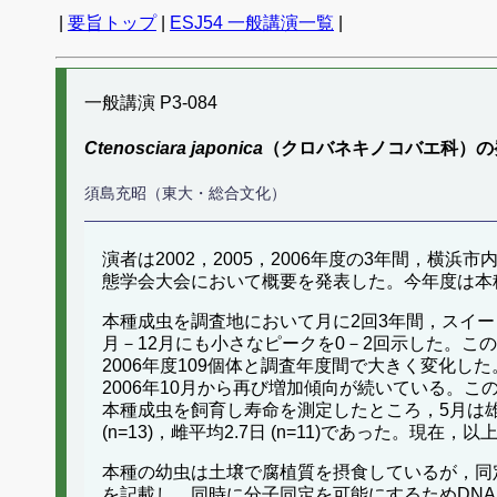
|
要旨トップ
|
ESJ54 一般講演一覧
|
一般講演 P3-084
Ctenosciara japonica
（クロバネキノコバエ科）の
須島充昭（東大・総合文化）
演者は2002，2005，2006年度の3年間，横
態学会大会において概要を発表した。今年度は本
本種成虫を調査地において月に2回3年間，スイー
月－12月にも小さなピークを0－2回示した。この
2006年度109個体と調査年度間で大きく変化し
2006年10月から再び増加傾向が続いている。こ
本種成虫を飼育し寿命を測定したところ，5月は雄平均2.0日 
(n=13)，雌平均2.7日 (n=11)であった
本種の幼虫は土壌で腐植質を摂食しているが，同
を記載し，同時に分子同定を可能にするためDNA barco