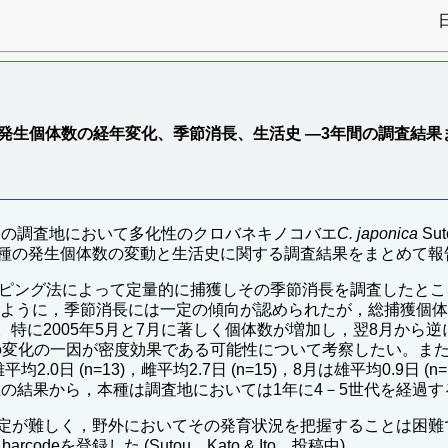
発生個体数の経年変化、季節消長、生活史 ―3年間の調査結果
浜市内の調査地において多化性のクロバネキノコバエ
C. japonica
Su
種の発生個体数の変動と生活史に関する調査結果をまとめて報
ピング法によって定量的に捕獲しその季節消長を調査したところ
ように，季節消長には一定の傾向が認められたが，総捕獲個体数は20
た。特に2005年5月と7月に著しく個体数が増加し，翌8月か
の変化の一因が密度効果である可能性について考察したい。また，2
(n=13)，雌平均2.7日 (n=15)，8月は雄平均0.9日 (n=12
。現在，以上の結果から，本種は調査地においては1年に4－5世代を経
定が難しく，野外においてその発育状況を把握することは困難
deを登録した (Sutou，Kato & Ito，投稿中)。