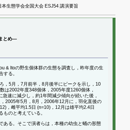
日本生態学会全国大会 ESJ54 講演要旨
まとめ―
tou & Itoの野生個体群の生態を調査し，昨年度の生
告する。
，5月，7月前半，8月後半にピークを示し，10
02年度348個体，2005年度1260個体，
ら逆に急速に減少し，約1年間減少傾向が続いた後，
005年5月，8月，2006年12月に，羽化直後の
)，雌平均1.5日 (n=10)，12月は雄平均2.4日
過するものと考えている。
である。そこで演者らは，本種の幼虫と蛹の形態