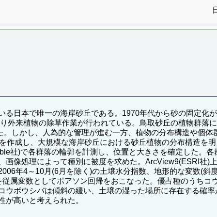
いる日本で唯一の海岸砂丘である。1970年代から砂の固定化
より外来植物の除草作業が行われている。鳥取砂丘の植物群落につ
われてきた。しかし、人為的な管理が進む一方、植物の分布構造や
図を作成し、大規模な海岸砂丘における砂丘植物の分布構造を
rimble社)で各群落の輪郭を計測し、位置と大きさを確定した
像処理によって種別に被度を求めた。ArcView9(ESRI
06年4～10月(6月を除く)の土壌水分指数、地形的な変数(
を従属変数としてポアソン回帰をおこなった。優占種のうちコ
コウボウシバは傾斜の緩い、土壌の湿った場所に存在する確率
性が高いと考えられた。