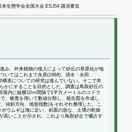
日本生態学会全国大会 ESJ54 講演要旨
が進み、外来植物の侵入によって砂丘の草原化が地
いてはこれまで永原(1968)、清水・永田
個体群構造についての研究は進んでいない。そこで本
明らかにすることを目的とした。調査は鳥取砂丘の
。各群落内に縦横10ｍ間隔で1平方メートルのコドラ
社)上で、被度を用いて数値分類し、植生図を作成し
斜度、傾斜方向、地形指数)をそれぞれ整理した。こ
ウボウムギは海に近い、斜面の急な、土壌の乾燥
が高いことが示され、これより鳥取砂丘で優占す