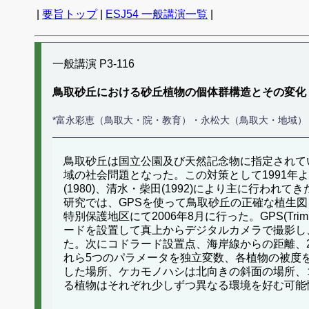
|
要旨トップ
|
ESJ54 一般講演一覧
|
一般講演 P3-116
鳥取砂丘における砂丘植物の個体群構造とその変化
*富永彩恵（鳥取大・院・教育）・永松大（鳥取大・地域）
鳥取砂丘は国立公園及び天然記念物に指定されて
域の社会問題となった。この対策として1991年
(1980)、清水・柴田(1992)により主に行
研究では、GPSを使って鳥取砂丘の正確な植生
特別保護地区にて2006年8月に行った。GPS(T
ードを設置して真上からデジタルカメラで撮影し、画
た。次にコドラード設置点、海岸線からの距離、20
れら5つのパラメータを独立変数、各植物の被度
した場所、ケカモノハシは北向きの斜面の場所、
る植物はそれぞれ少しずつ異なる環境を好む可能