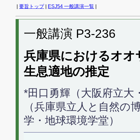
|
要旨トップ
|
ESJ54 一般講演一覧
|
一般講演 P3-236
兵庫県におけるオオ
生息適地の推定
*田口勇輝（大阪府立大
（兵庫県立人と自然の博
学・地球環境学堂）