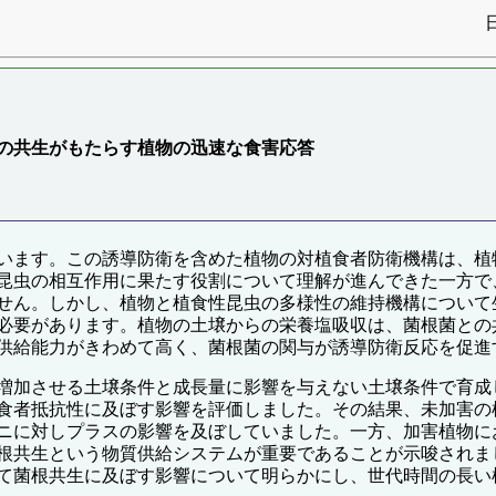
の共生がもたらす植物の迅速な食害応答
います。この誘導防衛を含めた植物の対植食者防衛機構は、植
昆虫の相互作用に果たす役割について理解が進んできた一方で
せん。しかし、植物と植食性昆虫の多様性の維持機構について
必要があります。植物の土壌からの栄養塩吸収は、菌根菌との
供給能力がきわめて高く、菌根菌の関与が誘導防衛反応を促進
増加させる土壌条件と成長量に影響を与えない土壌条件で育成
食者抵抗性に及ぼす影響を評価しました。その結果、未加害の
ニに対しプラスの影響を及ぼしていました。一方、加害植物に
根共生という物質供給システムが重要であることが示唆されま
て菌根共生に及ぼす影響について明らかにし、世代時間の長い