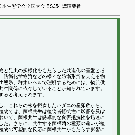
日本生態学会全国大会 ESJ54 講演要旨
物と昆虫の多様化をもたらした共進化の基盤と考
、防衛化学物質などの様々な防衛形質を支える物
生態系、群集レベルで理解するためには、物質供
共生関係に依存していることが知られています。
すると考えられます。
し、これらの株を摂食したハダニの産卵数から、
植物では、菌根共生は植食者抵抗性に影響を及ぼ
おいて、菌根共生は誘導的な食害抵抗性を迅速に
した。さらに、共生する菌根菌の種類の違いが植
植物の可塑的な反応に菌根共生がもたらす影響に