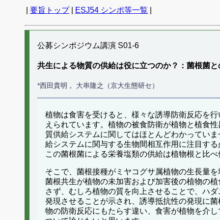
|
要旨トップ
|
ESJ54 シンポ等一覧
|
公募シンポジウム講演 S01-6
共生による物質の供給は役に立つのか？：菌根菌と
*西田貴明， 大串隆之（京大生態研セ）
植物は食害を受けると、様々な誘導防衛反応を行
えられています。植物の被食防衛が植物と植食性
質供給システムに関してはほとんどわかっていま
給システムに関与する生物間相互作用に注目する
この菌根菌による栄養塩類の供給は植物根と比べ
そこで、菌根接種がミヤコグサ属植物の生長量を
菌根共生が植物の未加害および加害後の植物の植
さず、むしろ植物の質を向上させることで、ハダ
発現させることが示され、誘導抵抗性の発現に菌
物の防衛反応にもたらす違い、食害が植物を介し