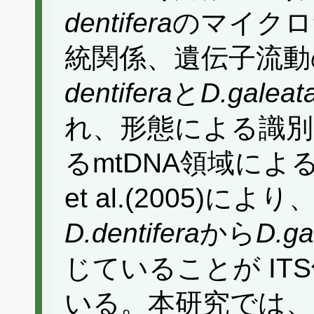
dentifera
のマイクロ
統関係、遺伝子流動
dentifera
と
D.galeat
れ、形態による識別は
るmtDNA領域によ
et al.(2005)
D.dentifera
から
D.ga
じていることが I
いる。本研究では