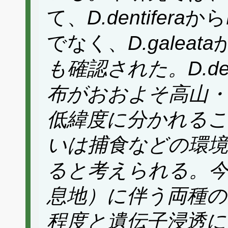
て、
D.dentifera
から
でなく、
D.galeata
も確認された。
D.de
布がおおよそ高山・
低緯度に分かれるこ
いは捕食などの環境
ると考えられる。今
息地）に伴う両種の
程度と遺伝子浸透に