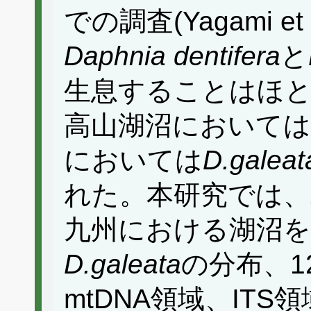
での調査(Yagami et 
Daphnia dentifera
と
生息することはほ
高山湖沼においては
においては
D.galeat
れた。本研究では、
九州における湖沼を
D.galeata
の分布、1
mtDNA領域、ITS