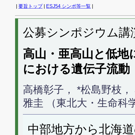
|
要旨トップ
|
ESJ54 シンポ等一覧
|
公募シンポジウム講演 
高山・亜高山と低地
における遺伝子流動
高橋彰子， *松島野枝，
雅圭 （東北大・生命科
中部地方から北海道