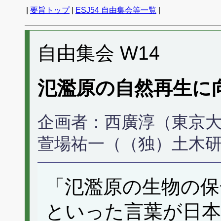
|
要旨トップ
|
ESJ54 自由集会等一覧
|
自由集会 W14
氾濫原の自然再生に
企画者：西廣淳（東京大
萱場祐一（（独）土木
「氾濫原の生物の保
といった言葉が日