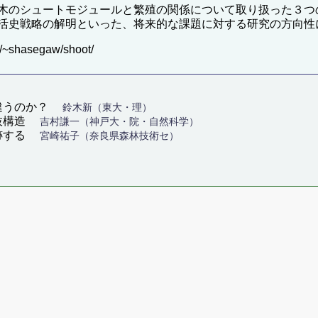
木のシュートモジュールと繁殖の関係について取り扱った３つ
活史戦略の解明といった、将来的な課題に対する研究の方向性
~shasegaw/shoot/
て違うのか？
鈴木新（東大・理）
分枝構造
吉村謙一（神戸大・院・自然科学）
追跡する
宮崎祐子（奈良県森林技術セ）