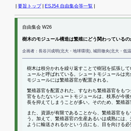
|
要旨トップ
|
ESJ54 自由集会等一覧
|
自由集会 W26
樹木のモジュール構造は繁殖にどう関わっているの
企画者：長谷川成明(北大・地球環境), 城田徹央(北大・低温研
樹木は枝分かれを繰り返すことで樹冠を拡張して
ュールと呼ばれている。シュートモジュールは光
モジュールには繁殖器官が配置される。
繁殖器官を配置された、すなわち繁殖器官をもつ
官をもたないシュートモジュールは、枝系が今後
長を抑えてしまうことが多い。そのため、繁殖器
また、資源が有限であることから、繁殖器官をも
う。加えて、繁殖器官の生産あるいは成熟には、
ように輸送されるかという点にも、目を向ける必