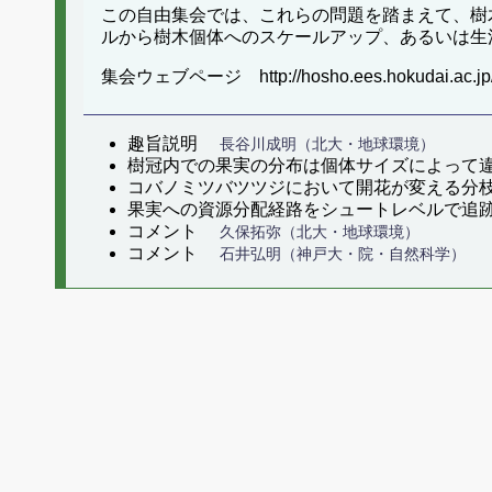
この自由集会では、これらの問題を踏まえて、樹
ルから樹木個体へのスケールアップ、あるいは生
集会ウェブページ http://hosho.ees.hokudai.ac.jp/
趣旨説明
長谷川成明（北大・地球環境）
樹冠内での果実の分布は個体サイズによっ
コバノミツバツツジにおいて開花が変える
果実への資源分配経路をシュートレベルで
コメント
久保拓弥（北大・地球環境）
コメント
石井弘明（神戸大・院・自然科学）