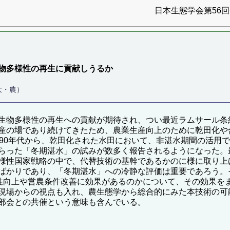
日本生態学会第56回全
生物多様性の再生に貢献しうるか
大・農）
生物多様性の再生への貢献が期待され、つい最近ラムサール条
産の場であり続けてきたため、農業生産向上のために乾田化や
990年代から、乾田化された水田において、非湛水期間の活用
らった「冬期湛水」の試みが数多く報告されるようになった。
様性国家戦略の中で、代替技術の基幹であるかのに様に取り上
ばかりであり、「冬期湛水」への冷静な評価は重要であろう。
様性向上や営農条件改善に効果があるのかについて、その効果を
現場からの視点も入れ、農生態学から総合的にみた本技術の可
部会との共催という意味も含んでいる。