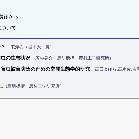
農家から
について
か？
東淳樹（岩手大・農）
幼虫の生息状況
若杉晃介（農研機構・農村工学研究所）
た害虫被害防除のための空間生態学的研究
高田まゆら,高木俊,吉
也（農研機構・農村工学研究所）