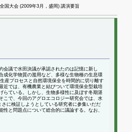
国大会 (2009年3月，盛岡) 講演要旨
約会議で水田決議が承認されたのは記憶に新し
合成化学物質の濫用など、多様な生物種の生息環
で生産プロセスと自然環境保全を時間的に切り離す
最近では、有機農業と結びついて環境保全型栽培
げらている。しかし、生物多様性に及ぼす冬期湛
そこで、今回のアグロエコロジー研究会では、水
まさに検証しようとしている研究者に参集いだだ
能性と問題点について総合的に議論する。なお、