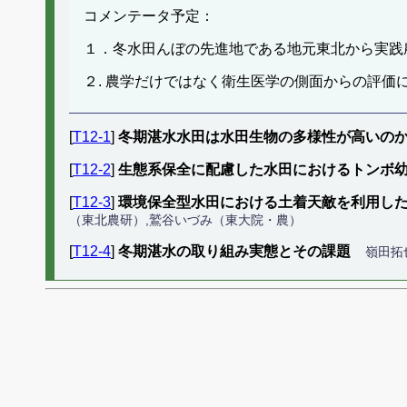
コメンテータ予定：
１．冬水田んぼの先進地である地元東北から実践
２. 農学だけではなく衛生医学の側面からの評価
[
T12-1
]
冬期湛水水田は水田生物の多様性が高いの
[
T12-2
]
生態系保全に配慮した水田におけるトンボ
[
T12-3
]
環境保全型水田における土着天敵を利用し
（東北農研）,鷲谷いづみ（東大院・農）
[
T12-4
]
冬期湛水の取り組み実態とその課題
嶺田拓