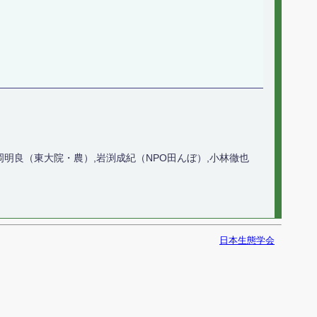
岡明良（東大院・農）,岩渕成紀（NPO田んぼ）,小林徹也
日本生態学会