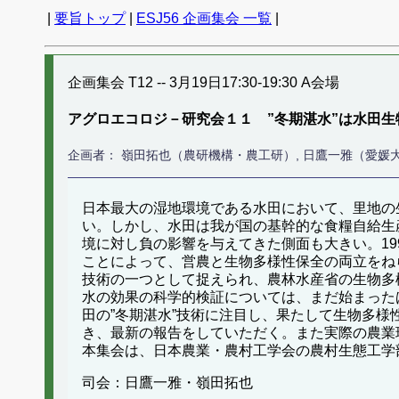
|
要旨トップ
|
ESJ56 企画集会 一覧
|
企画集会 T12 -- 3月19日17:30-19:30 A会場
アグロエコロジ－研究会１１ ”冬期湛水”は水田
企画者： 嶺田拓也（農研機構・農工研）, 日鷹一雅（愛媛
日本最大の湿地環境である水田において、里地の
い。しかし、水田は我が国の基幹的な食糧自給生
境に対し負の影響を与えてきた側面も大きい。1
ことによって、営農と生物多様性保全の両立をね
技術の一つとして捉えられ、農林水産省の生物多
水の効果の科学的検証については、まだ始まった
田の”冬期湛水”技術に注目し、果たして生物多
き、最新の報告をしていただく。また実際の農業
本集会は、日本農業・農村工学会の農村生態工学
司会：日鷹一雅・嶺田拓也