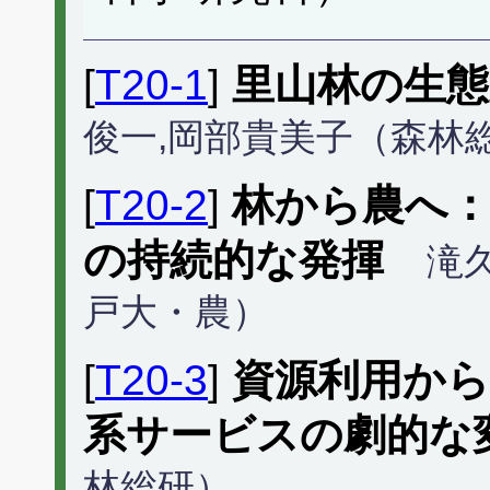
[
T20-1
]
里山林の生態
俊一,岡部貴美子（森林
[
T20-2
]
林から農へ
の持続的な発揮
滝
戸大・農）
[
T20-3
]
資源利用か
系サービスの劇的な
林総研）