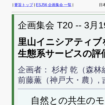
|
要旨トップ
|
ESJ56 企画集会 一覧
|
日
企画集会 T20 -- 3月19
里山イニシアティブ
生態系サービスの評
企画者： 杉村 乾（森林
前藤薫（神戸大・農）,
自然との共生のモ