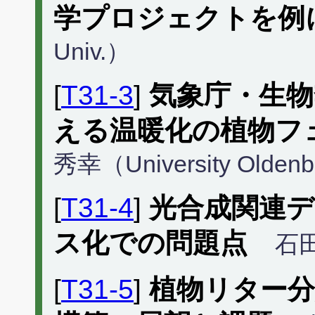
学プロジェクトを例
Univ.）
[
T31-3
]
気象庁・生
える温暖化の植物フ
秀幸（University Olden
[
T31-4
]
光合成関連
ス化での問題点
石
[
T31-5
]
植物リター