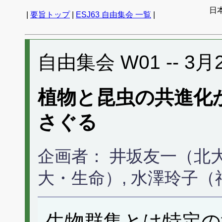
日
|
要旨トップ
|
ESJ63 自由集会 一覧
|
自由集会 W01 -- 3月21
植物と昆虫の共進化
さぐる
企画者： 井坂友一（北大
大・生命）, 水澤玲子
生物群集とは特定の