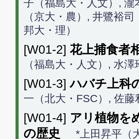
子（福島大・人文）, 瀧
（京大・農）, 井鷺裕司
邦大・理）
[W01-2]
花上捕食者
（福島大・人文）, 水
[W01-3]
ハバチ上科
一（北大・FSC）, 佐
[W01-4]
アリ植物を
の歴史
*上田昇平（