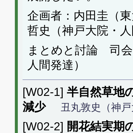
企画者：内田圭（東
哲史（神戸大院・人
まとめと討論 司会
人間発達）
[W02-1]
半自然草地
減少
丑丸敦史（神戸
[W02-2]
開花結実期