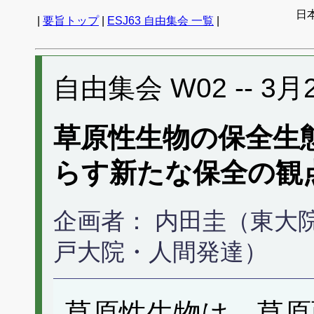
日
|
要旨トップ
|
ESJ63 自由集会 一覧
|
自由集会 W02 -- 3月21
草原性生物の保全生
らす新たな保全の観
企画者： 内田圭（東大
戸大院・人間発達）
草原性生物は、草原