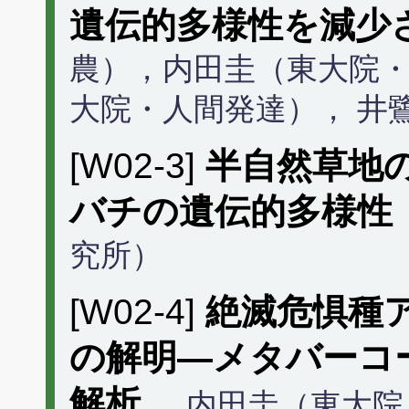
遺伝的多様性を減少
農），内田圭（東大院
大院・人間発達）， 井
[W02-3]
半自然草地
バチの遺伝的多様性
究所）
[W02-4]
絶滅危惧種
の解明―メタバーコ
解析
内田圭（東大院