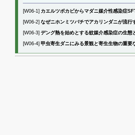
[W06-1]
カエルツボカビからマダニ媒介性感染症SF
[W06-2]
なぜニホンミツバチでアカリンダニが流行
[W06-3]
デング熱を始めとする蚊媒介感染症の生態
[W06-4]
甲虫寄生ダニにみる景観と寄生生物の重要