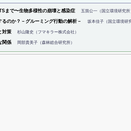
TSまで〜生物多様性の崩壊と感染症
五箇公一（国立環境研究所
するのか？－グルーミング行動の解析－
坂本佳子（国立環境研
と対策
杉山隆史（フマキラー株式会社）
な関係
岡部貴美子（森林総合研究所）