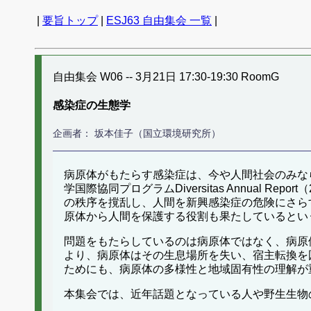
|
要旨トップ
|
ESJ63 自由集会 一覧
|
自由集会 W06 -- 3月21日 17:30-19:30 RoomG
感染症の生態学
企画者： 坂本佳子（国立環境研究所）
病原体がもたらす感染症は、今や人間社会のみな
学国際協同プログラムDiversitas Annua
の秩序を撹乱し、人間を新興感染症の危険にさら
原体から人間を保護する役割も果たしているとい
問題をもたらしているのは病原体ではなく、病原
より、病原体はその生息場所を失い、宿主転換を
ためにも、病原体の多様性と地域固有性の理解が
本集会では、近年話題となっている人や野生生物