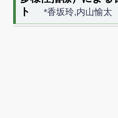
ト
*香坂玲,内山愉太