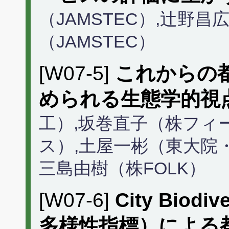
（JAMSTEC）,辻野
（JAMSTEC）
[W07-5]
これからの
められる生態学的視
工）,坂巻直子（株フィ
ス）,土屋一彬（東大院
三島由樹（株FOLK）
[W07-6]
City Biod
多様性指標）による