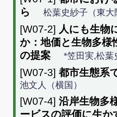
ら
松葉史紗子（東大
[W07-2]
人にも生物
か：地価と生物多様
の提案
*笠田実,松
[W07-3]
都市生態系
池文人（横国）
[W07-4]
沿岸生物多
ービスの評価に生か