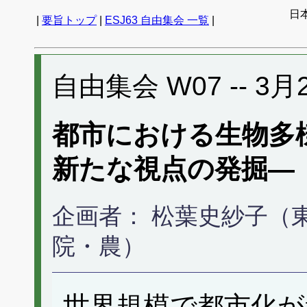
日
|
要旨トップ
|
ESJ63 自由集会 一覧
|
自由集会 W07 -- 3月21
都市における生物多
新たな視点の発掘―
企画者： 松葉史紗子（東
院・農）
世界規模で都市化が