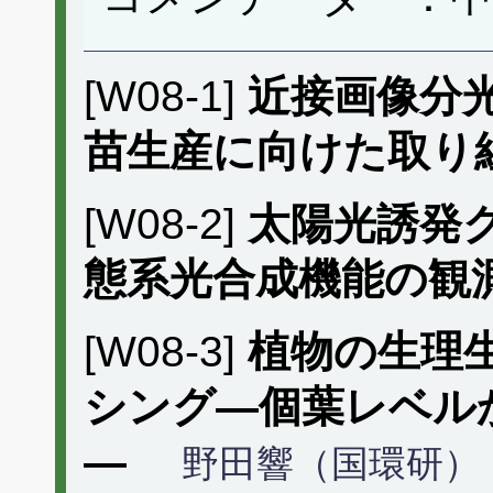
[W08-1]
近接画像分
苗生産に向けた取り
[W08-2]
太陽光誘発
態系光合成機能の観
[W08-3]
植物の生理
シング―個葉レベル
―
野田響（国環研）