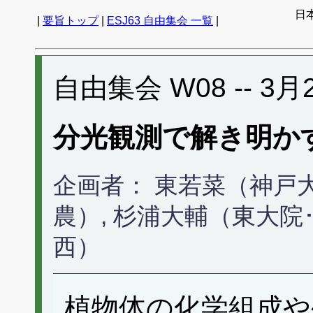
日
|
要旨トップ
|
ESJ63 自由集会 一覧
|
自由集会 W08 -- 3月21
分光観測で解き明か
企画者： 東若菜（神戸大
農）, 杉浦大輔（東大院
西）
植物体の化学組成や