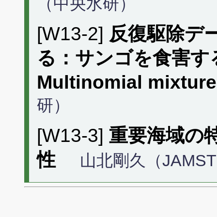
（中央水研）
[W13-2]
反復駆除デ
る：サンゴを食害す
Multinomial mixtur
研）
[W13-3]
重要海域の
性
山北剛久（JAMST