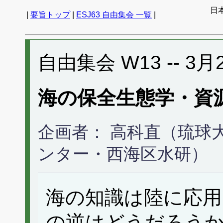
日
|
要旨トップ
|
ESJ63 自由集会 一覧
|
自由集会 W13 -- 3月22
海の保全生態学・資
企画者： 高科直（琉球
ンター・西海区水研）
海の知識は陸に応
の逆はどうだろう