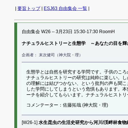
|
要旨トップ
|
ESJ63 自由集会 一覧
|
自由集会 W26 -- 3月23日 15:30-17:30 RoomH
ナチュラルヒストリーと生態学 ～あなたの目を輝
企画者： 末次健司（神大院・理）
生態学とは自然を研究する学問です。子供のころ
ナチュラルヒストリーの研究は純粋に楽しい。し
の理解には結びつかない、という批判の声も聞こ
した学問にしてしまうという危惧もあります。本
ーチを紹介してもらいます。ナチュラルヒストリ
コメンテーター：佐藤拓哉 (神大院・理)
[W26-1]
水生昆虫の生活史研究から河川/渓畔林食物