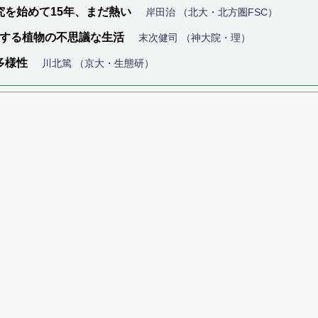
を始めて15年、まだ熱い
岸田治 （北大・北方圏FSC）
生する植物の不思議な生活
末次健司 （神大院・理）
多様性
川北篤 （京大・生態研）