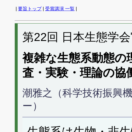
|
要旨トップ
|
受賞講演 一覧
|
第22回 日本生態学
複雑な生態系動態の
査・実験・理論の協
潮雅之（科学技術振興機
ー）
生態系は生物・非生