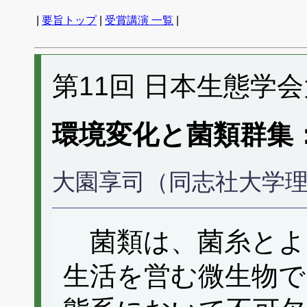
|
要旨トップ
|
受賞講演 一覧
|
第11回 日本生態学
環境変化と菌類群集
大園享司（同志社大学
菌類は、菌糸とよ
生活を営む微生物で