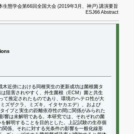
本生態学会第66回全国大会 (2019年3月、神戸) 講演要旨
ESJ66 Abstract
tions
でに、成木近傍における同種実生の更新成功は菌根菌タ
は阻害されやすく、外生菌根（ECM）菌と共生
って推定されたものであり、環境のヘテロ性が大
ウワミズザクラ、ミズキ、イタヤカエデ）、および
菌タイプと実生の距離依存性の間に関係がみられた
の影響は未解明である。本研究では、それぞれの菌
違いを解明することを目的とした。上記試験の生存個
の関係、それに対する光条件の影響を一般化線形