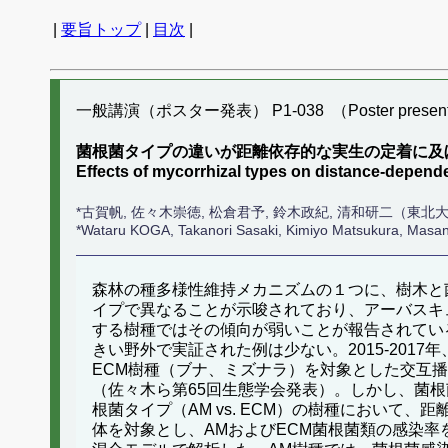
|
要旨トップ
|
目次
|
一般講演（ポスター発表） P1-038 （Poster present
菌根菌タイプの違いが距離依存的な実生の定着に及
Effects of mycorrhizal types on distance-depend
*古賀帆, 佐々木崇徳, 松倉君予, 鈴木政紀, 清和研二（東北
*Wataru KOGA, Takanori Sasaki, Kimiyo Matsukura, Masan
森林の種多様性維持メカニズムの１つに、樹木と菌類と
イプで異なることが示唆されており、アーバスキ
する樹種ではその傾向が弱いことが報告されてい
きい野外で実証された例は少ない。2015-20
ECM樹種（ブナ、ミズナラ）を対象とした交互
（佐々木ら第65回生態学会発表）。しかし、菌
根菌タイプ（AM vs. ECM）の樹種におい
体を対象とし、AMおよびECM菌根菌類の感染