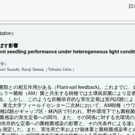
日
ation）
ぼす影響
ent seedling performance under heterogeneous light condi
大学）
ori Suzuki, Kenji Seiwa（Tohoku Univ.）
の相互作用がある（Plant-soil feedback)。これま
ュラー菌根（AM）菌と共生する樹種では土壌病原菌により定着
る。しかし、このような距離依存的な実生定着は室内試験によ
17年、東北大学フィールドセンター二次林において、AM樹種（
播種試験がギャップ区・林内区で行われ、野外環境下でも菌根
根菌感染の実生定着への関与、また、その関係に対する光環境
て、距離依存的な定着への菌根菌感染の影響と、その光条件による
率を測定した。また、実生死亡率および個体重と菌根菌感染率と