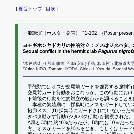
|
要旨トップ
|
目次
|
一般講演（ポスター発表） P1-102 （Poster present
ヨモギホンヤドカリの性的対立：メスはジタバタ、
Sexual conflict in the hermit crab
Pagurus nigrof
*木戸結菜, 伊與田朋未, 石原(安田)千晶, 和田哲（北海道大
*Yuina KIDO, Tomomi IYODA, Chiaki I. Yasuda, Satoshi 
甲殻類ではオスが交尾前ガードを強要する強制行
交尾前ガード行動をおこなうが、この行動におけ
ド前後の行動を性的対立の観点から調べることを
本種の繁殖期に、採集時にメスをガードしていなか
抱卵メス、(B) 採集時にガードされていなかっ
タバタ動かす行動 (ジタバタ行動) が観察され
A群とC群で約40%だったが、B群では10％だ
方、オスがガードを試みるとき、もしくはガード後