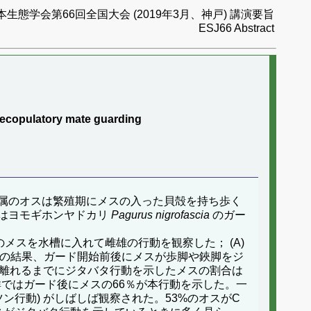
本生態学会第66回全国大会 (2019年3月、神戸) 講演要旨
ESJ66 Abstract
recopulatory mate guarding
属のオスは繁殖期にメスの入った貝殻を持ち歩く
はヨモギホンヤドカリ
Pagurus nigrofascia
のガー
スを水槽に入れて雌雄の行動を観察した； (A)
。その結果、ガード開始前後にメスが歩脚や鋏脚をジ
ら離れるまでにジタバタ行動を示したメスの割合は
群ではガード後にメスの66％が本行動を示した。一
行動) がしばしば観察された。53%のオスがC