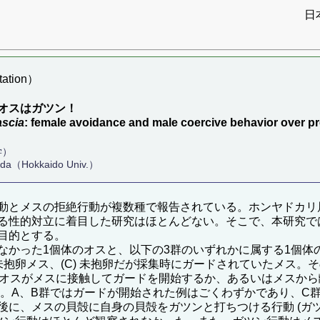
日
ation）
オスはガツン！
ascia
: female avoidance and male coercive behavior over p
学）
Wada（Hokkaido Univ.）
動とメスの拒絶行動が複数種で報告されている。ホンヤドカリ
る性的対立に着目した研究はほとんどない。そこで、本研究で
目的とする。
った1個体のオスと、以下の3群のいずれかに属する1個体のメ
た未抱卵メス、(C) 未抱卵だが採集時にガードされていたメス
た。オスがメスに接触してガードを開始するか、あるいはメスか
った。A、B群ではガードが開始された例はごくわずかであり、C
に、メスの貝殻に自身の貝殻をガツンと打ちつける行動 (ガツン