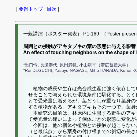
|
要旨トップ
|
目次
|
一般講演（ポスター発表） P1-169 （Poster present
周囲との接触がアキタブキの葉の形態に与える影響
An effect of touching neighbors on the shape of 
*出口怜, 長瀬泰代, 原田満帆, 小山耕平（帯広畜産大学）
*Rei DEGUCHI, Yasuyo NAGASE, Miho HARADA, Kohei KO
植物の成長や生存は光合成生産に強く依存して
せることで与えられた環境条件に馴化する。とく
とで受光量は増えるが、葉どうしが重なり葉身の
する植物がある。アキタブキもその一つで、葉身
本研究の目的は、林床内に生息する野生のアキ
て受光量の違いによって個体ごとの形態に変化が
今回は、他の個体や植物との接触が起こらない
（と最低点）から葉身の付け根までの斜辺の長さ