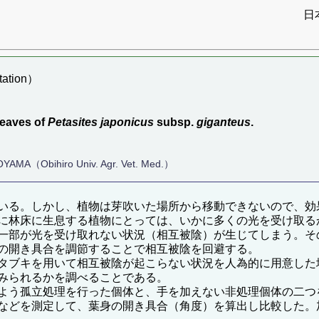
日
ation）
leaves of
Petasites
japonicus
subsp.
giganteus
.
YAMA（Obihiro Univ. Agr. Vet. Med.）
いる。しかし、植物は芽吹いた場所から移動できないので、効
に林床に生息する植物にとっては、いかに多くの光を受け取る
一部が光を受け取れない状況（相互被陰）が生じてしまう。そ
の開き具合を調節することで相互被陰を回避する。
タブキを用いて相互被陰が起こらない状況を人為的に用意した
みられるかを調べることである。
よう孤立処理を行った個体と、手を加えない非処理個体の二つ
などを測定して、葉身の開き具合（角度）を算出し比較した。加