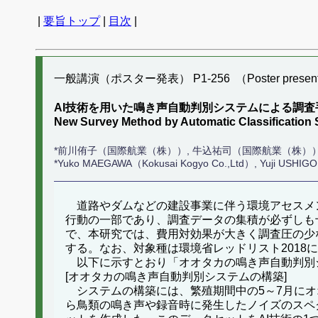
|
要旨トップ
|
目次
|
一般講演（ポスター発表） P1-256 （Poster present
AI技術を用いた鳴き声自動判別システムによる調
New Survey Method by Automatic Classification 
*前川侑子（国際航業（株））, 牛込祐司（国際航業（株））
*Yuko MAEGAWA（Kokusai Kogyo Co.,Ltd）, Yuji USHIG
道路やダムなどの建設事業に伴う環境アセスメ
行動の一部であり、調査データの集積が必ずしも
で、本研究では、費用対効果が大きく調査圧の少
する。なお、対象種は環境省レッドリスト2018において
以下に示すとおり「オオタカの鳴き声自動判別シ
[オオタカの鳴き声自動判別システムの構築]
システムの構築には、繁殖期間中の5～7月にオ
ら鳥類の鳴き声や録音時に発生したノイズのスペ