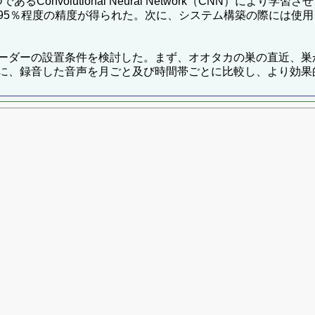
Convolutional Neural Network（CNN）によ
95％程度の精度が得られた。次に、システム構築の際には使
ダーの設置条件を検討した。まず、オオタカの巣の直近、巣から
に、録音した音声を月ごと及び時間帯ごとに比較し、より効果