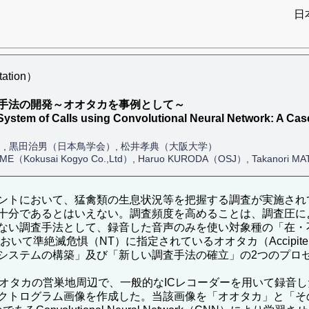
日
ation）
査手法の開発～オオタカを事例として～
System of Calls using Convolutional Neural Network: A Ca
, 黒田治男（日本鳥学会）, 松井孝典（大阪大学）
OME（Kokusai Kogyo Co.,Ltd）, Haruo KURODA（OSJ）, Takanori MA
ントにおいて、猛禽類の生息状況等を把握する調査が実施され
十分であるとはいえない。調査頻度を高めることは、調査圧に
ない調査手法として、録音した音声のみを使い対象種の「在・
準絶滅危惧（NT）に指定されているオオタカ（Accipiter ge
ステムの構築」及び「新しい調査手法の確立」の2つのプロ
オタカの営巣地周辺で、一般的なICレコーダーを用いて録音
クトログラム画像を作成した。当該画像を「オオタカ」と「そ