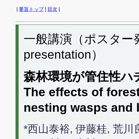
|
要旨トップ
|
目次
|
一般講演（ポスター発表）
presentation）
森林環境が管住性ハ
The effects of fore
nesting wasps and 
*西山泰裕, 伊藤桂, 荒