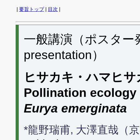
|
要旨トップ
|
目次
|
一般講演（ポスター発表）
presentation）
ヒサカキ・ハマヒサ
Pollination ecology
Eurya emerginata
*龍野瑞甫, 大澤直哉（