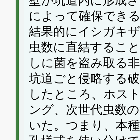
壁が坑道内に形成さ
によって確保でき
結果的にイシガキ
虫数に直結するこ
しに菌を盗み取る非
坑道ごと侵略する破
したところ、ホス
ング、次世代虫数の
いた。つまり、本