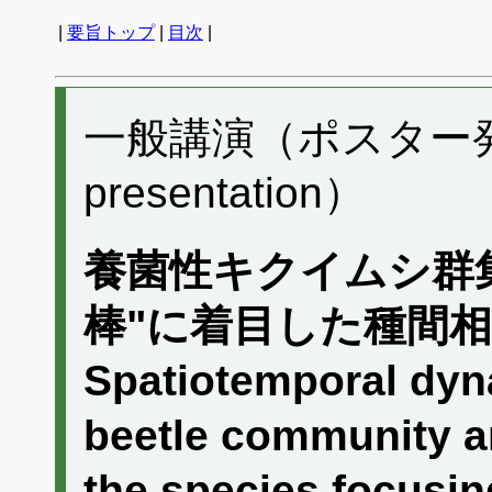
|
要旨トップ
|
目次
|
一般講演（ポスター発表）
presentation）
養菌性キクイムシ群
棒"に着目した種間
Spatiotemporal dyn
beetle community a
the species focusin