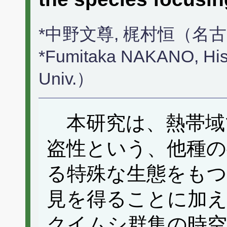
*中野文尊, 梶村恒（名
*Fumitaka NAKANO, H
Univ.）
本研究は、熱帯域
盗性という、他種の
る特殊な生態をも
見を得ることに加
クイムシ群集の時空