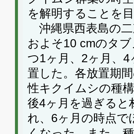
を解明することを
沖縄県西表島の二
およそ10 cmのタ
つ1ヶ月、2ヶ月、4
置した。各放置期間
性キクイムシの種構
後4ヶ月を過ぎると
れ、6ヶ月の時点で
くなった。また、種