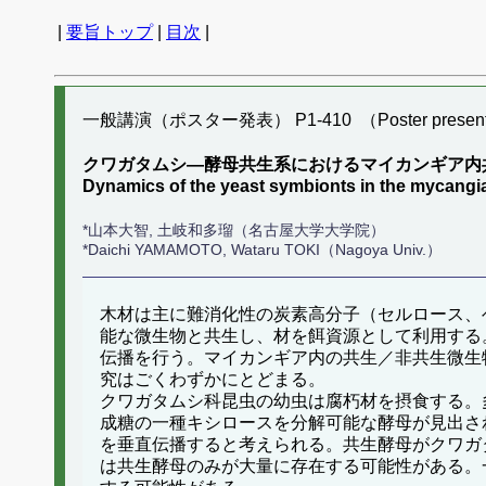
|
要旨トップ
|
目次
|
一般講演（ポスター発表） P1-410 （Poster present
クワガタムシ―酵母共生系におけるマイカンギア内
Dynamics of the yeast symbionts in the mycangia 
*山本大智, 土岐和多瑠（名古屋大学大学院）
*Daichi YAMAMOTO, Wataru TOKI（Nagoya Univ.）
木材は主に難消化性の炭素高分子（セルロース、
能な微生物と共生し、材を餌資源として利用する
伝播を行う。マイカンギア内の共生／非共生微生
究はごくわずかにとどまる。
クワガタムシ科昆虫の幼虫は腐朽材を摂食する。
成糖の一種キシロースを分解可能な酵母が見出さ
を垂直伝播すると考えられる。共生酵母がクワガ
は共生酵母のみが大量に存在する可能性がある。