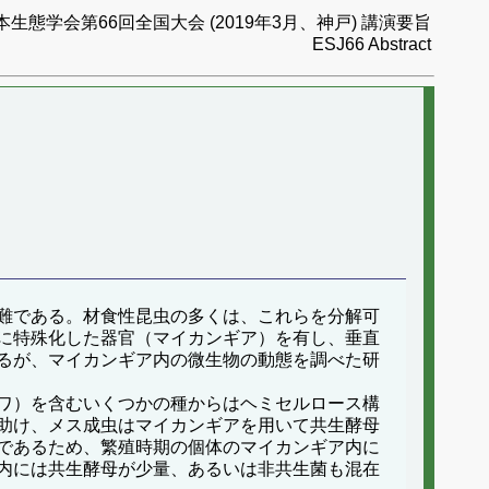
本生態学会第66回全国大会 (2019年3月、神戸) 講演要旨
ESJ66 Abstract
難である。材食性昆虫の多くは、これらを分解可
に特殊化した器官（マイカンギア）を有し、垂直
るが、マイカンギア内の微生物の動態を調べた研
ワ）を含むいくつかの種からはヘミセルロース構
助け、メス成虫はマイカンギアを用いて共生酵母
であるため、繁殖時期の個体のマイカンギア内に
内には共生酵母が少量、あるいは非共生菌も混在