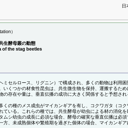
日
ation）
共生酵母叢の動態
of the stag beetles
ヘミセルロース、リグニン）で構成され、多くの動物は利用困
。いくつかの材食性昆虫は、共生微生物を保持、運搬するため
物の存在や量は、垂直伝播の成功に大きく関係すると予想され
多くの種のメス成虫がマイカンギアを有し、コクワガタ（コク
れている。これらの種では、共生酵母が幼虫による材の消化を
タムシ幼虫の成長に必須な場合、酵母の確実な垂直伝播は必須
一方、未成熟個体や繁殖期を過ぎた個体の場合、マイカンギア