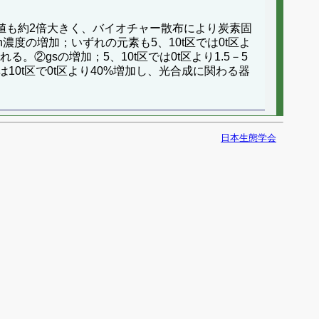
axの値も約2倍大きく、バイオチャー散布により炭素固
度の増加；いずれの元素も5、10t区では0t区よ
②gsの増加；5、10t区では0t区より1.5－5
10t区で0t区より40%増加し、光合成に関わる器
日本生態学会