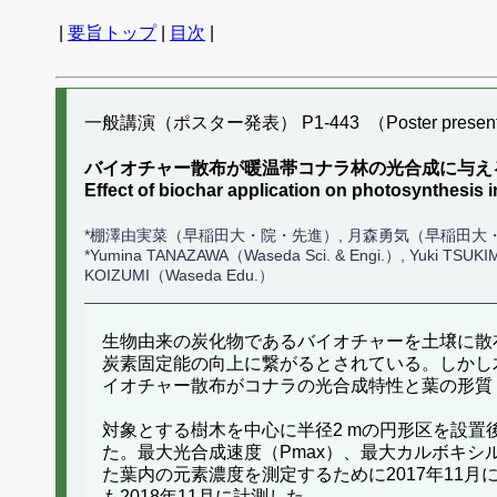
|
要旨トップ
|
目次
|
一般講演（ポスター発表） P1-443 （Poster present
バイオチャー散布が暖温帯コナラ林の光合成に与え
Effect of biochar application on photosynthesis i
*棚澤由実菜（早稲田大・院・先進）, 月森勇気（早稲田大
*Yumina TANAZAWA（Waseda Sci. & Engi.）, Yuki TSUKI
KOIZUMI（Waseda Edu.）
生物由来の炭化物であるバイオチャーを土壌に散
炭素固定能の向上に繋がるとされている。しかし
イオチャー散布がコナラの光合成特性と葉の形質
対象とする樹木を中心に半径2 mの円形区を設置後、2
た。最大光合成速度（Pmax）、最大カルボキシル化
た葉内の元素濃度を測定するために2017年11月
も2018年11月に計測した。