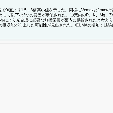
t区で0t区より1.5－3倍高い値を示した。同様にVcmaxとJm
て以下の3つの要因が示唆された。①葉内のP、K、Mg、Zn濃
布により光合成に必要な無機栄養が葉内に供給されたと考えられる。
吸収能が向上した可能性が見出された。③LMAの増加；LMAは