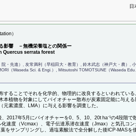
日
ation）
る影響 －無機栄養塩との関係ー
n Quercus serrata forest
・院・先進）, 友常満利（早稲田大・教育）, 鈴木武志（神戸大・農）,
MORI（Waseda Sci. & Engi.）, Mitsutoshi TOMOTSUNE（Waseda Edu.）
布することでそれを化学的、物理的に改良するといわれている
木本植物を対象にしてバイオチャー散布が炭素固定能に与える
（元素濃度、LMA）に与える影響を調査した。
017年5月にバイオチャーを0、5、10、20t ha⁻¹の4段階
速度（Vcmax）、電子伝達系潜在速度（Jmax）と気孔コンダ
に葉をサンプリングし、過塩素酸法で全分解した後ICP-MAS