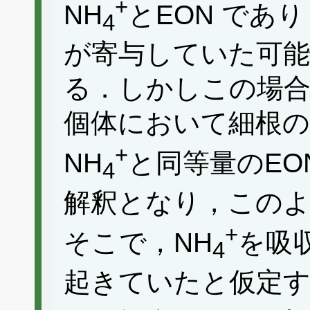
+
NH
とEON であ
4
が寄与していた可
る．しかしこの場合
個体において細根の
+
NH
と同等量のE
4
解釈となり，この
+
そこで，NH
を吸
4
起きていたと仮定