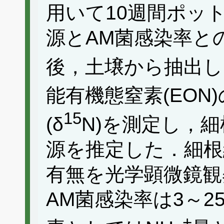
用いて10週間ポッ
源とAM菌感染率と
後，土壌から抽出し
能有機態窒素(EON
15
(δ
N)を測定し，細
源を推定した．細根
有無を光学顕微鏡観
AM菌感染率は3～
+