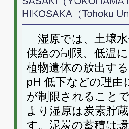
SASAKI（YOKOHAMA Nat
HIKOSAKA（Tohoku Un
湿原では、土壌水
供給の制限、低温に
植物遺体の放出する
pH 低下などの理
が制限されること
より湿原は炭素貯蔵
す。泥炭の蓄積は環