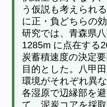
う仮説も考えられる。
に正・負どちらの
研究では、青森県八甲
1285m に点在す
炭蓄積速度の決定要
目的とした。八甲田
環境がそれぞれ異
各湿原で辺縁部を避
て、泥炭コアを採取し