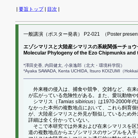
|
要旨トップ
|
目次
|
一般講演（ポスター発表） P2-021 （Poster present
エゾシマリスと大陸産シマリスの系統関係ーチョウ
Molecular Phylogeny of the Ezo Chipmunks and 
*澤田史香, 内田健太, 小泉逸郎（北大・環境科学院）
*Ayaka SAWADA, Kenta UCHIDA, Itsuro KOIZUMI（Hokkai
外来種の侵入は、捕食や競争、交雑など、在来
が広がっている危険性がある。また、愛玩動物や
シマリス（
Tamias sibiricus
）は1970-20
なかった本州の複数地点において、これら飼育個
が、大陸産シマリスと外見が類似しているため外
詳細は全く分かっていない。
そこで本研究では外来および在来シマリスを区別
道の複数地点からエゾシマリスのサンプルを入手し