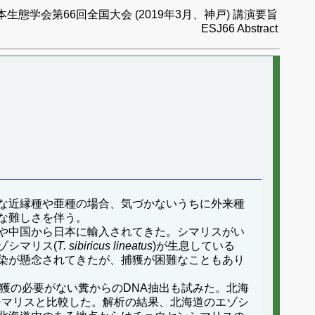
本生態学会第66回全国大会 (2019年3月、神戸) 講演要旨
ESJ66 Abstract
な近縁種や亜種の場合、気づかないうちに外来種
な難しさを伴う。
韓国や中国から日本に輸入されてきた。シマリスがい
ゾシマリス(
T. sibiricus lineatus
)が生息している
染が懸念されてきたが、捕獲が困難なこともあり
獲の必要がない糞からのDNA抽出も試みた。北海
のシマリスと比較した。解析の結果、北海道のエゾシ