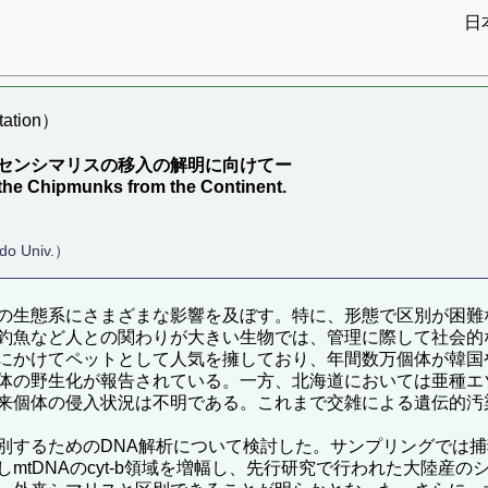
日
ation）
センシマリスの移入の解明に向けてー
the Chipmunks from the Continent.
do Univ.）
の生態系にさまざまな影響を及ぼす。特に、形態で区別が困難
釣魚など人との関わりが大きい生物では、管理に際して社会的
00年代にかけてペットとして人気を擁しており、年間数万個体が
体の野生化が報告されている。一方、北海道においては亜種エ
来個体の侵入状況は不明である。これまで交雑による遺伝的汚
するためのDNA解析について検討した。サンプリングでは捕
mtDNAのcyt-b領域を増幅し、先行研究で行われた大陸産