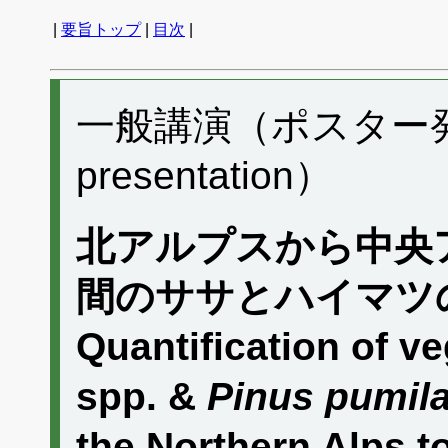
|
要旨トップ
|
目次
|
一般講演（ポスター発表）
presentation）
北アルプスから中央
間のササとハイマツ
Quantification of v
spp. &
Pinus pumil
the Northern Alps t