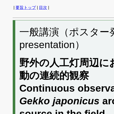
|
要旨トップ
|
目次
|
一般講演（ポスター発表）
presentation）
野外の人工灯周辺に
動の連続的観察
Continuous observat
Gekko japonicus
aro
source in the field