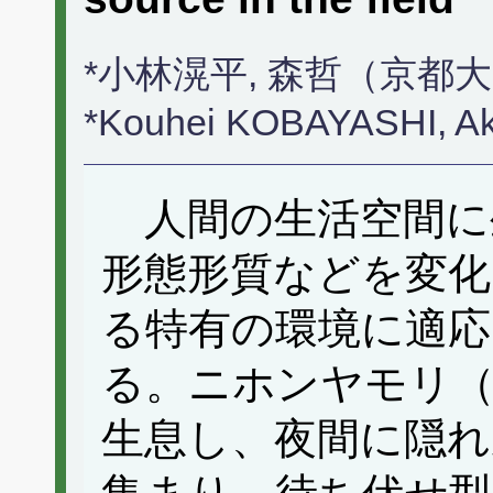
*小林滉平, 森哲（京都
*Kouhei KOBAYASHI, A
人間の生活空間に
形態形質などを変化
る特有の環境に適
る。ニホンヤモリ
生息し、夜間に隠れ