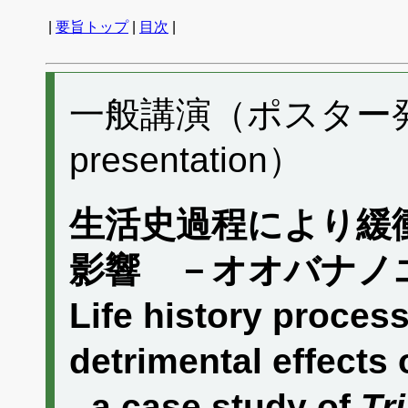
|
要旨トップ
|
目次
|
一般講演（ポスター発表）
presentation）
生活史過程により緩
影響 －オオバナノ
Life history process
detrimental effects 
- a case study of
Tr