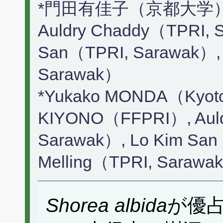
*門田有佳子（京都大学）
Auldry Chaddy（TPRI, 
San（TPRI, Sarawak）, L
Sarawak）
*Yukako MONDA（Kyoto 
KIYONO（FFPRI）, Auld
Sarawak）, Lo Kim San
Melling（TPRI, Sarawa
Shorea albida
が優