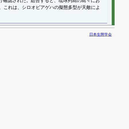
testにより確認された。総合すると、琉球列島の島々にお
。これは、シロオビアゲハの擬態多型が天敵によ
日本生態学会