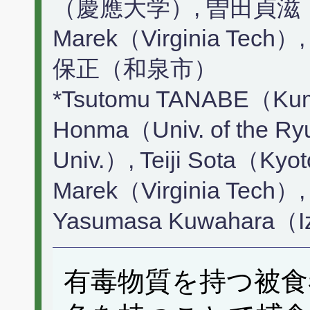
（慶應大学）, 曽田貞滋（京
Marek（Virginia T
保正（和泉市）
*Tsutomu TANABE（Kuma
Honma（Univ. of the Ry
Univ.）, Teiji Sota（Kyot
Marek（Virginia Tech）,
Yasumasa Kuwahara（Iz
有毒物質を持つ被食