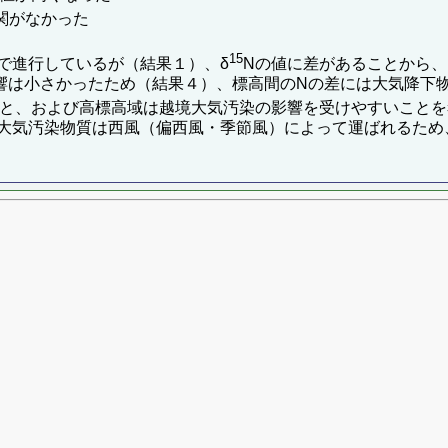
関がなかった
15
で進行しているが（結果１）、δ
Nの値に差があることから
響は小さかったため（結果４）、標高間のNの差には大気降下
こと、および高標高域は越境大気汚染の影響を受けやすいこと
大気汚染物質は西風（偏西風・季節風）によって運ばれるため