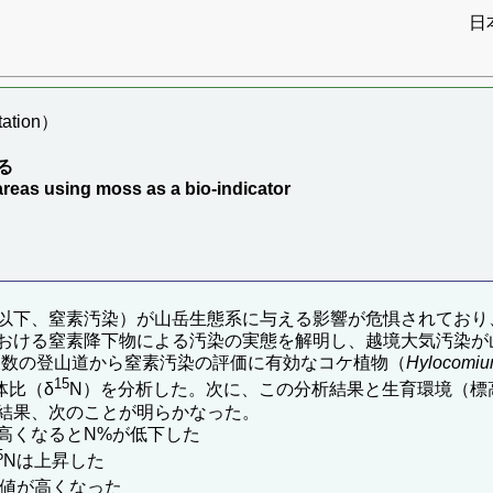
日
ation）
る
areas using moss as a bio-indicator
以下、窒素汚染）が山岳生態系に与える影響が危惧されており
おける窒素降下物による汚染の実態を解明し、越境大気汚染が
で複数の登山道から窒素汚染の評価に有効なコケ植物（
Hylocomiu
15
体比（δ
N）を分析した。次に、この分析結果と生育環境（標
結果、次のことが明らかなった。
高くなるとN%が低下した
5
Nは上昇した
の値が高くなった