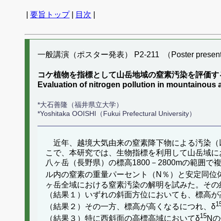
|
要旨トップ
|
目次
|
一般講演（ポスター発表） P2-211 （Poster present
コケ植物を指標として山岳地域の窒素汚染を評価す
Evaluation of nitrogen pollution in mountainous 
*大石善隆（福井県立大学）
*Yoshitaka OOISHI（Fukui Prefectural University）
近年、越境大気由来の窒素降下物による汚染（
こで、本研究では、生物指標を利用して山岳域に
八ヶ岳（長野県）の標高1800－2800mの範囲
ル内の窒素の重量パーセント（N％）と安定同位
ヶ岳全域における窒素汚染の解明を試みた。その
（結果１）いずれの斜面方位においても、標高が
1
（結果２）その一方、標高が高くなるにつれ、δ
15
（結果３）特に西斜面の高標高域においてδ
N