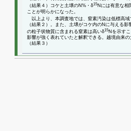
15
（結果４）コケと土壌のN%・δ
Nには有意な相
ことが明らかになった。
以上より、本調査地では、窒素汚染は低標高域
（結果２）。また、土壌がコケ内のNに与える影
15
の粒子状物質に含まれる窒素は高いδ
Nを示す
影響が強く表れていたと解釈できる。越境由来の
（結果３）