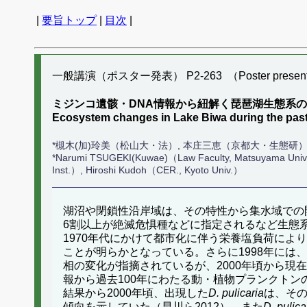
|
要旨トップ
|
目次
|
一般講演（ポスター発表） P2-263 （Poster present
ミジンコ遺骸・DNA情報から紐解く琵琶湖生態系
Ecosystem changes in Lake Biwa during the past
*槻木(加)玲美（松山大・法）, 本庄三恵（京都大・生態研
*Narumi TSUGEKI(Kuwae)（Law Faculty, Matsuyama Univ
Inst.）, Hiroshi Kudoh（CER., Kyoto Univ.）
湖沼や閉鎖性沿岸域は、その特性から集水域での
6割以上が絶滅危惧種などに指定されるなど生態
1970年代にかけて都市化に伴う栄養塩負荷によ
ことが明らかとなっている。さらに1998年には
相の変化が指摘されているが、2000年頃から現
報から過去100年にわたる動・植物プランクト
結果から2000年頃、出現した
D. pulicaria
は、その
傾向を示していた（早川ら2012）。また
D. pulica