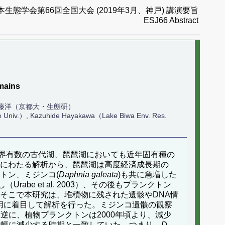
本生態学会第66回全国大会 (2019年3月、神戸) 講演要旨
ESJ66 Abstract
mains
工藤洋（京都大・生態研）
 Univ.）, Kazuhide Hayakawa（Lake Biwa Env. Res.
界有数の古代湖、琵琶湖においても近年固有種の
年にわたる解析から、琵琶湖は高度経済成長期の
トン、ミジンコ(
Daphnia galeata
)も共に急増した
（Urabe et al. 2003）、その後もプランクトン
そこで本研究は、堆積物に残された遺骸やDNA情
用に着目して解析を行った。ミジンコ遺骸の観察
逆に、植物プランクトンは2000年頃より、減少
大幅に減少する時期と一致していた。つまり、
D.