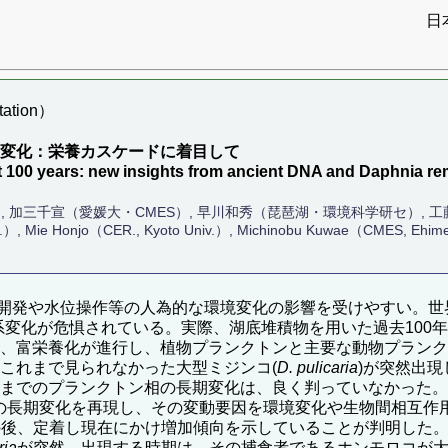
日
ation）
の変化：栄養カスケードに着目して
 100 years: new insights from ancient DNA and Daphnia re
）, 加三千宣（愛媛大・CMES）, 早川和秀（琵琶湖・環境科学研セ）, 
.）, Mie Honjo（CER., Kyoto Univ.）, Michinobu Kuwae（CMES, Ehime
開発や水位操作等の人為的な環境変化の影響を受けやすい。世
系変化が危惧されている。実際、湖底堆積物を用いた過去100
り、富栄養化が進行し、植物プランクトンと主要な動物プランク
、これまで見られなかった大型ミジンコ(
D. pulicaria
)が突然出現し
在までのプランクトン相の長期変化は、良く判っていなかった。
ンの長期変化を再現し、その変動要因を環境変化や生物間相互作
後、定着し現在にかけ増加傾向を示していることが判明した。
ria
が突然、出現する時期は、その捕食者であるホンモロコが