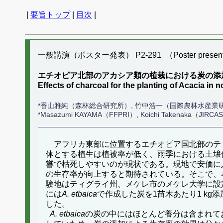
|
要旨トップ
|
目次
|
一般講演（ポスター発表） P2-291 （Poster present
エチオピア北部のアカシア類の植栽における炭の添
Effects of charcoal for the planting of Acacia in 
*香山雅純（森林総合研究所）, 竹中浩一（国際農林水産業研究セ）, Buruh 
*Masazumi KAYAMA（FFPRI）, Koichi Takenaka（JIRCAS）,
アフリカ東部に位置するエチオピア国北部のティ
体とする植生は植被率が低く、雨季における土壌
響で枯死しやすいのが現状である。現地で安価に
の生存率が向上すると期待されている。そこで、
験地はティグライ州、メケレ市のメケレ大学に設
には
A. etbaica
で作成した炭を1苗木あたり1 k
した。
A. etbaica
の炭の中にはほとんど養分は含まれて