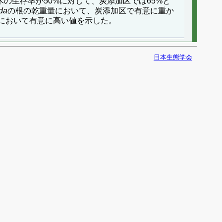
の生存率が50%に対して、炭添加区では65%と
ida
の根の乾重量において、炭添加区で有意に重か
において有意に高い値を示した。
日本生態学会