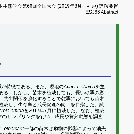
本生態学会第66回全国大会 (2019年3月、神戸) 講演要旨
ESJ66 Abstract
.）
季が特徴である。また、現地の
Acacia etbaica
を主
ある。しかし、苗木を植栽しても、長い乾季の影
、共生関係を強化することで乾季においても苗木
植栽し、生存率と成長促進の向上を目指した。試
rbia albida
を2017年7月に植栽した。なお、植栽
苗木のサンプリングを行い、成長や養分動態を調査
A. etbaica
の一部の苗木は動物の影響によって消失