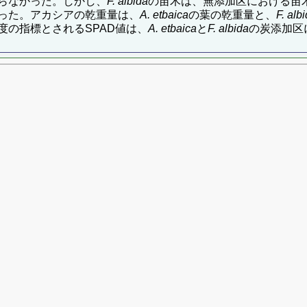
らなかった。しかし、
F. albida
の苗木は、無添加区における苗木
った。アカシアの乾重量は、
A. etbaica
の葉の乾重量と、
F. alb
の指標とされるSPAD値は、
A. etbaica
と
F. albida
の炭添加区