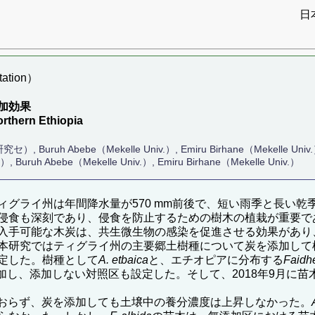
日
ation）
加効果
northern Ethiopia
Abebe（Mekelle Univ.）, Emiru Birhane（Mekelle Univ
 Buruh Abebe（Mekelle Univ.）, Emiru Birhane（Mekelle Univ.）
グライ州は年間降水量が570 mm前後で、短い雨季と長い乾
侵食も深刻であり、侵食を防止するための樹木の植栽が重要で
入手可能な木炭は、共生微生物の感染を促進させる効果があり
本研究ではティグライ州の主要郷土樹種について炭を添加して
定した。樹種として
A. etbaica
と、エチオピアに分布する
Faidhe
g添加し、添加しない対照区も設定した。そして、2018年9月に
おらず、炭を添加しても土壌中の養分濃度は上昇しなかった。