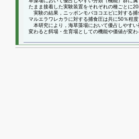
草藻場において優占しやすい分類（機能）群に属
たまま接着した実験装置をそれぞれの種ごとに2
実験の結果，ニッポンモバヨコエビに対する捕食
マルエラワレカラに対する捕食圧は共に50％程
本研究により，海草藻場において優占しやすい
変わると餌場・生育場としての機能や価値が変わ