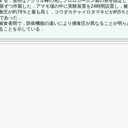
する．透明なアクリル棒の先にフロロカーボン製の糸を固定し
0基ずつ作製した．アマモ場の中に実験装置を24時間設置し，
圧が約79％と最も高く，コウダカチャイロタマキビが約5％
度であった．
被食者間で，防衛機能の違いにより捕食圧が異なることが明ら
ることを示している．