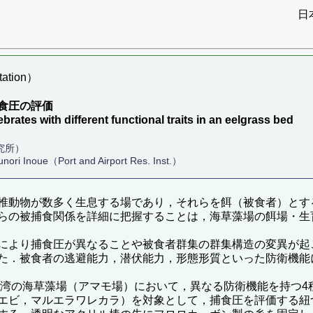
日
ation）
食圧の評価
rates with different functional traits in an eelgrass bed
究所）
ori Inoue（Port and Airport Res. Inst.）
椎動物が数多く生息する場であり，それらを餌（被食者）とす
らの被捕食関係を詳細に把握することは，海草藻場の餌場・生
により捕食圧が異なることや被食者群集の群集構造の変異が起
た．被食者の逃避能力，潜伏能力，形態形質といった防衛機能
岸湾の海草藻場（アマモ場）において，異なる防衛機能を持つ4
エビ，マルエラワレカラ）を対象として，捕食圧を評価する紐