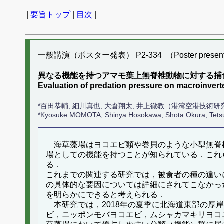
|
要旨トップ
|
目次
|
一般講演（ポスター発表） P2-334 （Poster present
異なる機能を持つアマモ葉上無脊椎動物に対する捕
Evaluation of predation pressure on macroinverteb
*百田恭輔, 細川真也, 大倉翔太, 井上徹教（港湾空港技術研
*Kyosuke MOMOTA, Shinya Hosokawa, Shota Okura, Tetsun
海草藻場はヨコエビ類や巻貝のような小型無脊
場としての機能を持つことが知られている．これ
る．
これまでの関連する研究では，被食者の種の違い
の具体的な要因については詳細にされてこなかっ
を明らかにできると考えられる．
本研究では，2018年の夏季に北海道東部の厚
ビ，ニッポンモバヨコエビ，ムシャカマキリヨコ