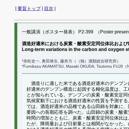
|
要旨トップ
|
目次
|
一般講演（ポスター発表） P2-399 （Poster present
酒造好適米における炭素・酸素安定同位体比および
Long-term variations in the carbon and oxygen sta
*赤松史一, 奥田将生, 藤井力（（独）酒類総合研究所）
*Fumikazu AKAMATSU, Masaki OKUDA, Tsutomu FUJII（Nat
酒造りに適した米である酒造好適米のデンプン
好適米のデンプン構造に起因する糊化温度は、工
とが知られている。デンプンの炭素・酸素安定同
気候変動下における酒造好適米の性質を予測する
では、酒造好適米の品種である山田錦を対象に、
要因への長期応答を調べた。山田錦の炭素・酸素
時間の増加とともに、炭素・酸素安定同位体比は
たが、降雨量および日射量とは相関がなかった。