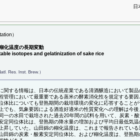
日
ation）
糊化温度の長期変動
ble isotopes and gelatinization of sake rice
l. Res. Inst. Brew.）
に関する情報は、日本の伝統産業である清酒醸造において製品
程管理において最重要である蒸米の酵素消化性を規定する要因
位体比についても登熟期間の栽培環境の変化に応答することが
上でも、気象要因による酒造好適米の性質変化への理解は今後
同一の水田で栽培された過去20年間の試料を用いて、炭素・
安定同位体比は、登熟期の降水量の増加および平均日最低気温
上昇していた。山田錦の糊化温度は、これまで報告されている
山田錦の炭素・酸素安定同位体比、および糊化温度は、登熟期