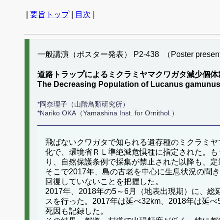
|
要旨トップ
|
目次
|
一般講演（ポスター発表） P2-438 （Poster present
道路トラップによるミクラミヤマクワガタ減少個体
The Decreasing Population of Lucanus gamunus on
*岡奈理子（山階鳥類研究所）
*Nariko OKA（Yamashina Inst. for Ornithol.）
飛ばないクワガタで知られる遺存種のミクラミヤ
化で、環境省ＲＬ準絶滅危惧種に指定された。もう
り、自然保護条例で採集が禁止された以降も、定
そこで2017年、島の古老を中心に生息状況の聞き
回復していないことを把握した。
2017年、2018年の5～6月（地表出現期）に、総
スを行った。2017年は延べ32km、2018年
死因も記録した。