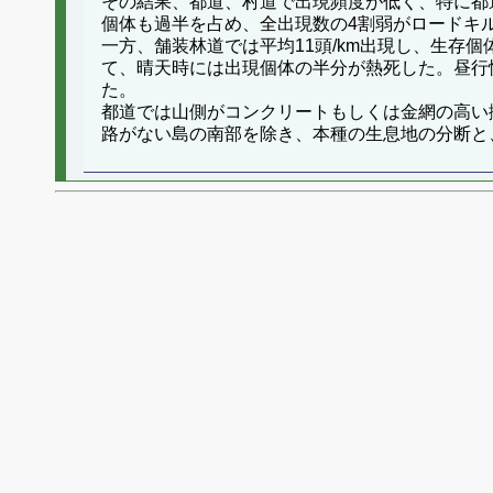
その結果、都道、村道で出現頻度が低く、特に都
個体も過半を占め、全出現数の4割弱がロードキ
一方、舗装林道では平均11頭/km出現し、生存
て、晴天時には出現個体の半分が熱死した。昼行
た。
都道では山側がコンクリートもしくは金網の高い
路がない島の南部を除き、本種の生息地の分断と