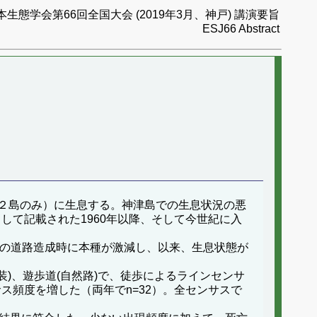
本生態学会第66回全国大会 (2019年3月、神戸) 講演要旨
ESJ66 Abstract
２島のみ）に生息する。神津島での生息状況の悪
して記載された1960年以降、そして今世紀に入
0kmの道路造成時に本種が激減し、以来、生息状態が
(舗装)、遊歩道(自然路)で、徒歩によるラインセンサ
サス頻度を増した（両年でn=32）。全センサスで