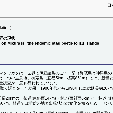
日
ation）
群の現状
 Mikura Is., the endemic stag beetle to Izu Islands
マクワガタは、世界で伊豆諸島のごく一部（御蔵島と神津島の
一つの生息地、御蔵島（直径5km、標高851m）では、新種と
量調査が一度も行われていない。
取り調査をした結果、1980年代から1990年代に総延長約2
延長20kmの、都道(東斜面14km)・村道(西斜面6km)と、林道
は延べ50km、林道では雌雄の地表出現状況の変化を知るため、セン