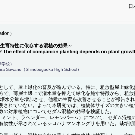
日
tion）
の生育特性に依存する混植の効果～
? The effect of companion planting depends on plant growth
等学校）
akura Sawano（Shinobugaoka High School）
として、屋上緑化の普及が進んでいる。特に、粗放型屋上緑化
方で、薄層土壌上で潅水量を抑えて緑化を施す特徴から、粗放
土壌水分量を増加させ、他種の生育を改善させることが報告さ
明されていない。よって本研究では、植物体サイズの大きい植
数の対象植物についてセダム混植の効果を検証した。
ミント、ラベンダー、レモンバーム）について、セダム混植の
有効性が示されているシロバナマンネングサを用いた。栽培期