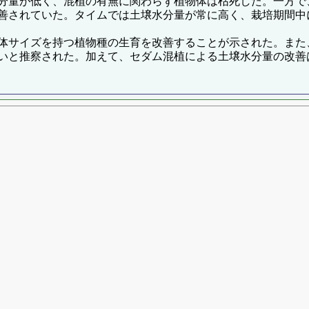
分量が低く、混植の有無に関わらず植物体は枯死した。一方で
善されていた。タイムでは土壌水分量が常に高く、栽培期間中
体サイズを持つ植物種の生育を改善することが示された。また
いと推察された。加えて、セダム混植による土壌水分量の改善