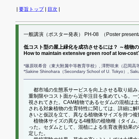
|
要旨トップ
|
目次
|
一般講演（ポスター発表） PH-08 （Poster presenta
低コスト型の屋上緑化を成功させるには？ ～植物
How to maintain extensive green roof at low-cost
*篠原咲希音（東大附属中等教育学校）, 澤野咲来（忍岡高
*Sakine Shinohara（Secondary School of U. Tokyo）, S
都市域の生態系サービスを向上させる取り組み
重制限やコスト面から近年注目を集めている。一
視されてきた。CAM植物であるセダムの混植は
される対象植物の生育特性に関しては、詳細に解
きいと仮説を立て、異なる植物体サイズを持つ複
植物体サイズの異なる4種類の植物種（タイム、
った。セダムとして、混植による生育改善効果の
定した。