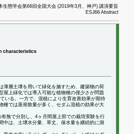
本生態学会第66回全国大会 (2019年3月、神戸) 講演要旨
ESJ66 Abstract
 characteristics
は薄層土壌を用いて緑化を施すため、建築物の荷
型屋上緑化では導入可能な植物種の僅少さが問題
れている。一方で、混植により生育改善効果が期待
物種では蒸発散量が多く、セダム混植の効果が大
有無で分別し、4ヶ月間屋上部での栽培実験を行
間中は、土壌水分量、草丈、保水量を継続的に測