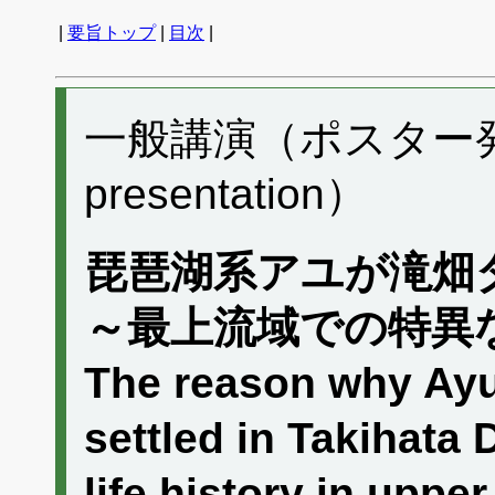
|
要旨トップ
|
目次
|
一般講演（ポスター発表）
presentation）
琵琶湖系アユが滝畑
～最上流域での特異
The reason why Ayu
settled in Takihata 
life history in upper