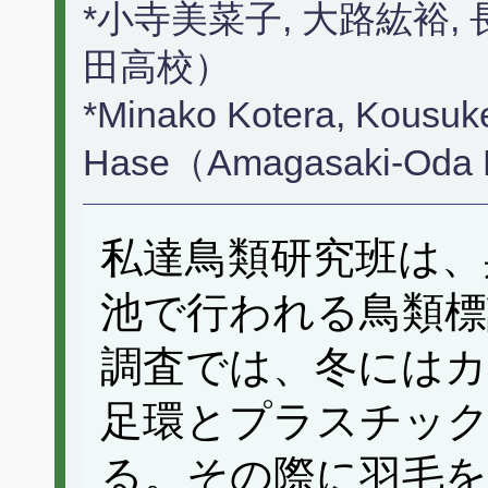
*小寺美菜子, 大路紘裕
田高校）
*Minako Kotera, Kousuke
Hase（Amagasaki-Oda 
私達鳥類研究班は、
池で行われる鳥類標
調査では、冬には
足環とプラスチッ
る。その際に羽毛を