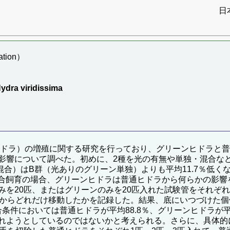
日
tion）
Hydra viridissima
ビヒドラ）の増殖に関する研究を行っており、グリーンヒドラと
影響について調べた。初めに、2種を光の有無や単独・混合など
合）はB群（光ありのグリーン単独）よりも平均11.7％低く
。混合飼育の場合、グリーンヒドラは普通ヒドラから何らかの影
を20匹、またはグリーンのみを20匹入れた試験管をそれぞれ
からどれだけ移動したかを記録した。結果、底にいつづけた個体
合条件においては普通ヒドラが平均88.8％、グリーンヒドラが
れようとしているのではないかと考えられる。さらに、具体的