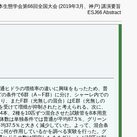
本生態学会第66回全国大会 (2019年3月、神戸) 講演要旨
ESJ66 Abstract
普通ヒドラの増殖率の違いに興味をもったため、普
の条件で6群（A～F群）に分け、シャーレ内での
なり、またF群（光無しの混合）はE群（光無しの
響を受けて増殖が抑制されたと考えられる。次に、
4本、2種を10匹ずつ混合させた試験管を8本用意
数は単独条件では普通が平均87.5％、グリーン
平均37.5％と大きく減少していた。よって、混合条
に何が作用しているかを調べる実験を行った。グ