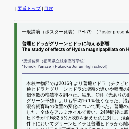
|
要旨トップ
|
目次
|
一般講演（ポスター発表） PH-79 （Poster presenta
普通ヒドラがグリーンヒドラに与える影響
The study of effects of Hydra magnipapillata on 
*梁瀬智輝（福岡県立城南高等学校）
*Tomoki Yanase（Fukuoka Jonan High school）
本校生物部では2016年より普通ヒドラ（チク
通ヒドラとグリーンヒドラの増殖の違いや種間の
個体数の増殖率を調べた。結果、C群（光ありの混
グリーン単独）よりも平均16.1％低くなった
混合飼育時の位置の変化について調べた。普通のみ
した。全体をアルミホイルで覆い、24時間後に底
ヒドラが平均82.5％と8割を超えたのに対し、混
件下においてグリーンヒドラは普通ヒドラから離