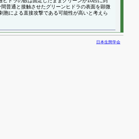
通ヒドラの数は固定したままグリーンが10匹に到
5分間普通と接触させたグリーンヒドラの表面を顕微
刺胞による直接攻撃である可能性が高いと考えら
日本生態学会