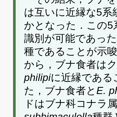
は互いに近縁な5系
かとなった．この5
識別が可能であっ
種であることが示唆
から，ブナ食者は
philipi
に近縁である
た，ブナ食者と
E. ph
ドはブナ科コナラ
subbimaculella
種群