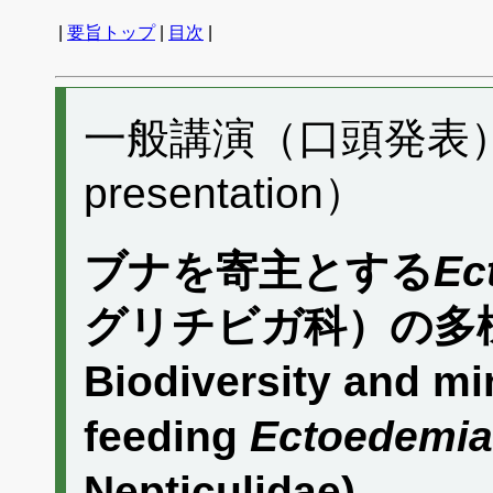
|
要旨トップ
|
目次
|
一般講演（口頭発表） C
presentation）
ブナを寄主とする
Ec
グリチビガ科）の多
Biodiversity and mi
feeding
Ectoedemia
Nepticulidae)