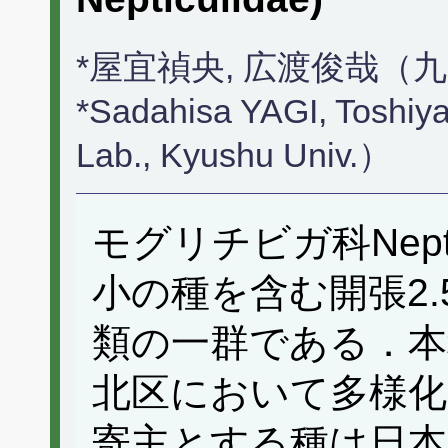
*屋宜禎央, 広渡俊哉（
*Sadahisa YAGI, Tosh
Lab., Kyushu Univ.）
モグリチビガ科Nept
小の種を含む開張2.5
類の一群である．本
北区において多様
寄主とする種は日