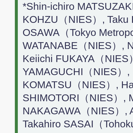
*Shin-ichiro MATSUZA
KOHZU（NIES）, Taku 
OSAWA（Tokyo Metropoli
WATANABE（NIES）, N
Keiichi FUKAYA（NIES）
YAMAGUCHI（NIES）, K
KOMATSU（NIES）, Har
SHIMOTORI（NIES）, 
NAKAGAWA（NIES）, A
Takahiro SASAI（Tohoku