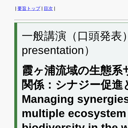
|
要旨トップ
|
目次
|
一般講演（口頭発表） E
presentation）
霞ヶ浦流域の生態系
関係：シナジー促進
Managing synergies
multiple ecosystem
biodiversity in the