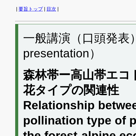
|
要旨トップ
|
目次
|
一般講演（口頭発表） G
presentation）
森林帯ー高山帯エコ
花タイプの関連性
Relationship between
pollination type of
the forest-alpine e